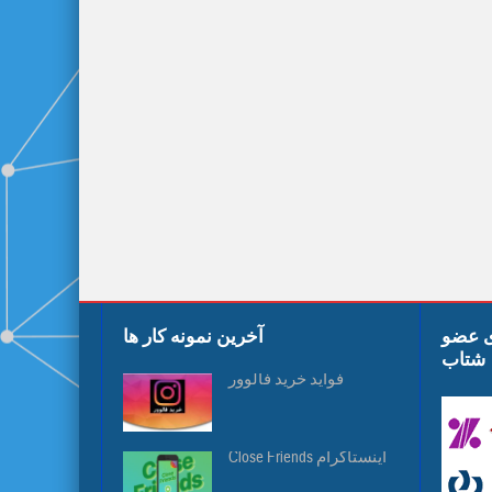
ی عضو
آخرین نمونه کار ها
شتاب
فواید خرید فالوور
Close Friends اینستاگرام