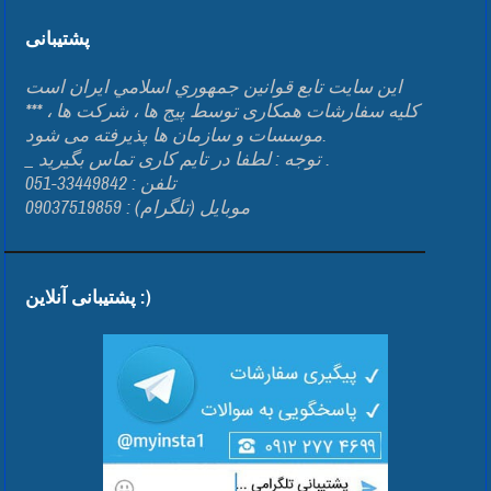
پشتیبانی
اين سايت تابع قوانين جمهوري اسلامي ايران است
*** کلیه سفارشات همکاری توسط پیج ها ، شرکت ها ،
موسسات و سازمان ها پذیرفته می شود.
_ توجه : لطفا در تایم کاری تماس بگیرید .
تلفن : 33449842-051
موبایل (تلگرام) : 09037519859
پشتیبانی آنلاین :)