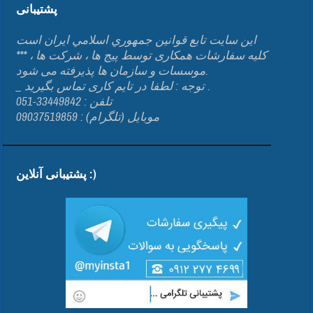
پشتیبانی
اين سايت تابع قوانين جمهوري اسلامي ايران است
*** کلیه سفارشات همکاری توسط پیج ها ، شرکت ها ،
موسسات و سازمان ها پذیرفته می شود.
_ توجه : لطفا در تایم کاری تماس بگیرید .
تلفن : 33449842-051
موبایل (تلگرام) : 09037519859
پشتیبانی آنلاین :)