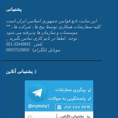
پشتیبانی
اين سايت تابع قوانين جمهوري اسلامي ايران است
*** کلیه سفارشات همکاری توسط پیج ها ، شرکت ها ،
موسسات و سازمان ها پذیرفته می شود.
_ توجه : لطفا در تایم کاری تماس بگیرید .
تلفن : 33449842-051
موبایل (تلگرام) : 09037519859
پشتیبانی آنلاین :)