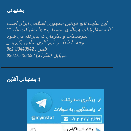
پشتیبانی
اين سايت تابع قوانين جمهوري اسلامي ايران است
*** کلیه سفارشات همکاری توسط پیج ها ، شرکت ها ،
موسسات و سازمان ها پذیرفته می شود.
_ توجه : لطفا در تایم کاری تماس بگیرید .
تلفن : 33449842-051
موبایل (تلگرام) : 09037519859
پشتیبانی آنلاین :)