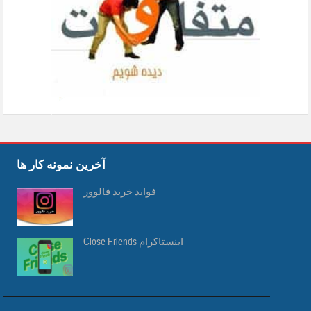
آخرین نمونه کار ها
فواید خرید فالوور
Close Friends اینستاگرام