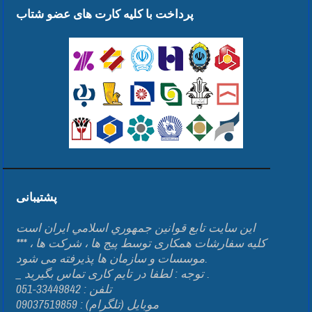
پرداخت با کلیه کارت های عضو شتاب
پشتیبانی
اين سايت تابع قوانين جمهوري اسلامي ايران است
*** کلیه سفارشات همکاری توسط پیج ها ، شرکت ها ،
موسسات و سازمان ها پذیرفته می شود.
_ توجه : لطفا در تایم کاری تماس بگیرید .
تلفن : 33449842-051
موبایل (تلگرام) : 09037519859