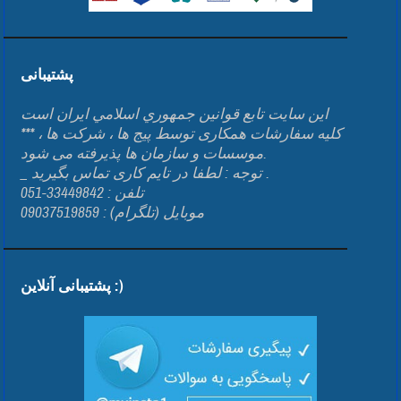
پشتیبانی
اين سايت تابع قوانين جمهوري اسلامي ايران است
*** کلیه سفارشات همکاری توسط پیج ها ، شرکت ها ،
موسسات و سازمان ها پذیرفته می شود.
_ توجه : لطفا در تایم کاری تماس بگیرید .
تلفن : 33449842-051
موبایل (تلگرام) : 09037519859
پشتیبانی آنلاین :)