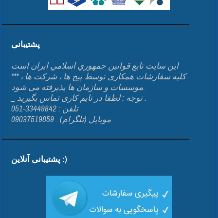
پشتیبانی
اين سايت تابع قوانين جمهوري اسلامي ايران است
*** کلیه سفارشات همکاری توسط پیج ها ، شرکت ها ،
موسسات و سازمان ها پذیرفته می شود.
_ توجه : لطفا در تایم کاری تماس بگیرید .
تلفن : 33449842-051
موبایل (تلگرام) : 09037519859
پشتیبانی آنلاین :)