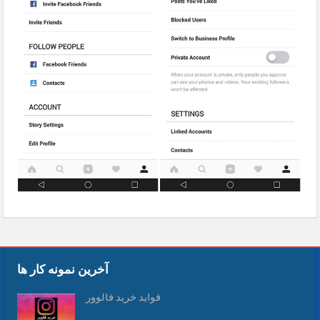
آخرین نمونه کار ها
فواید خرید فالوور