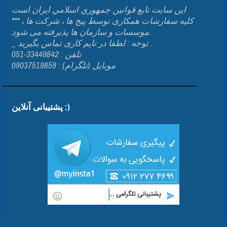
اين سايت تابع قوانين جمهوري اسلامي ايران است
*** کلیه سفارشات همکاری توسط پیج ها ، شرکت ها ،
موسسات و سازمان ها پذیرفته می شود.
_ توجه : لطفا در تایم کاری تماس بگیرید .
تلفن : 33449842-051
موبایل (تلگرام) : 09037519859
پشتیبانی آنلاین :)