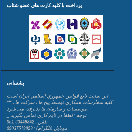
پرداخت با کلیه کارت های عضو شتاب
پشتیبانی
اين سايت تابع قوانين جمهوري اسلامي ايران است
*** کلیه سفارشات همکاری توسط پیج ها ، شرکت ها ،
موسسات و سازمان ها پذیرفته می شود.
_ توجه : لطفا در تایم کاری تماس بگیرید .
تلفن : 33449842-051
موبایل (تلگرام) : 09037519859