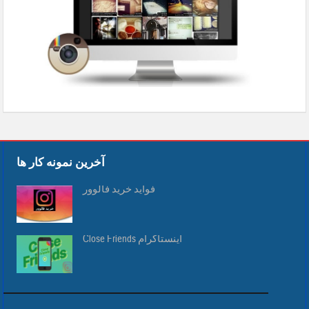
آخرین نمونه کار ها
فواید خرید فالوور
Close Friends اینستاگرام