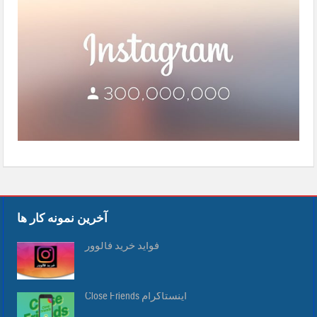
جایی بالاتر از توئیتر!
آخرین نمونه کار ها
فواید خرید فالوور
Close Friends اینستاگرام