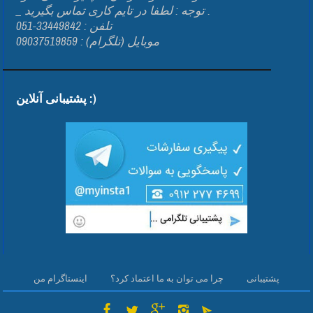
_ توجه : لطفا در تایم کاری تماس بگیرید .
تلفن : 33449842-051
موبایل (تلگرام) : 09037519859
پشتیبانی آنلاین :)
پشتیبانی
چرا می توان به ما اعتماد کرد؟
اینستاگرام من