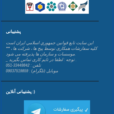
پشتیبانی
اين سايت تابع قوانين جمهوري اسلامي ايران است
*** کلیه سفارشات همکاری توسط پیج ها ، شرکت ها ،
موسسات و سازمان ها پذیرفته می شود.
_ توجه : لطفا در تایم کاری تماس بگیرید .
تلفن : 33449842-051
موبایل (تلگرام) : 09037519859
پشتیبانی آنلاین :)