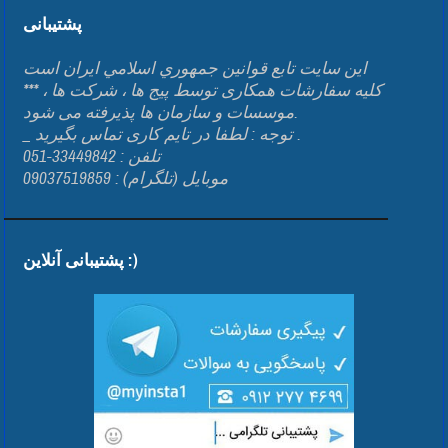
پشتیبانی
اين سايت تابع قوانين جمهوري اسلامي ايران است
*** کلیه سفارشات همکاری توسط پیج ها ، شرکت ها ،
موسسات و سازمان ها پذیرفته می شود.
_ توجه : لطفا در تایم کاری تماس بگیرید .
تلفن : 33449842-051
موبایل (تلگرام) : 09037519859
پشتیبانی آنلاین :)