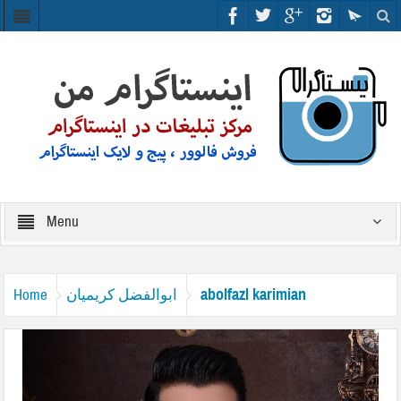
Menu
abolfazl karimian
ابوالفضل کریمیان
Home