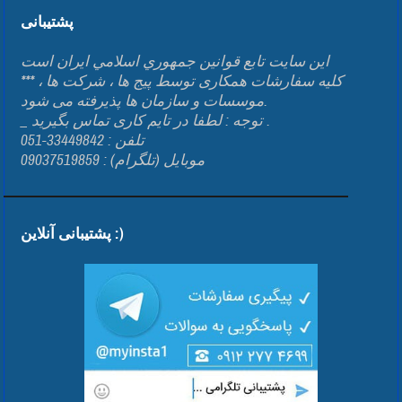
پشتیبانی
اين سايت تابع قوانين جمهوري اسلامي ايران است
*** کلیه سفارشات همکاری توسط پیج ها ، شرکت ها ،
موسسات و سازمان ها پذیرفته می شود.
_ توجه : لطفا در تایم کاری تماس بگیرید .
تلفن : 33449842-051
موبایل (تلگرام) : 09037519859
پشتیبانی آنلاین :)