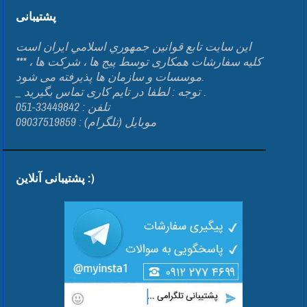
پشتیبانی
اين سايت تابع قوانين جمهوري اسلامي ايران است
*** کلیه سفارشات همکاری توسط پیج ها ، شرکت ها ،
موسسات و سازمان ها پذیرفته می شود.
_ توجه : لطفا در تایم کاری تماس بگیرید .
تلفن : 33449842-051
موبایل (تلگرام) : 09037519859
پشتیبانی آنلاین :)