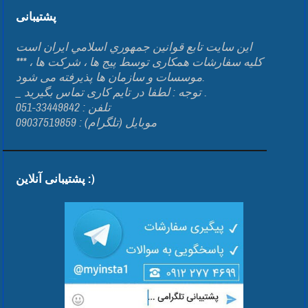
پشتیبانی
اين سايت تابع قوانين جمهوري اسلامي ايران است
*** کلیه سفارشات همکاری توسط پیج ها ، شرکت ها ،
موسسات و سازمان ها پذیرفته می شود.
_ توجه : لطفا در تایم کاری تماس بگیرید .
تلفن : 33449842-051
موبایل (تلگرام) : 09037519859
پشتیبانی آنلاین :)