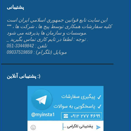
پشتیبانی
اين سايت تابع قوانين جمهوري اسلامي ايران است
*** کلیه سفارشات همکاری توسط پیج ها ، شرکت ها ،
موسسات و سازمان ها پذیرفته می شود.
_ توجه : لطفا در تایم کاری تماس بگیرید .
تلفن : 33449842-051
موبایل (تلگرام) : 09037519859
پشتیبانی آنلاین :)