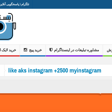
تلگرام ( پاسخگویی آنلاین 
وزش
مشاوره تبلیغات در اینستاگرام
خرید پیج
خرید لایک ا
like aks instagram +2500 myinstagram