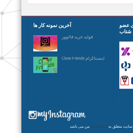
ی عضو
آخرین نمونه کار ها
شتاب
فواید خرید فالوور
Close Friends اینستاگرام
 سایت متعلق به
اینستاگرام