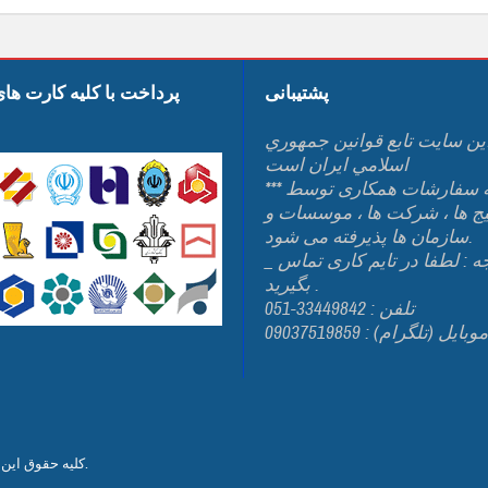
پشتیبانی
پرداخت با کلیه کارت ها
ين سايت تابع قوانين جمهوري
اسلامي ايران است
*** کلیه سفارشات همکاری توسط
یج ها ، شرکت ها ، موسسات و
سازمان ها پذیرفته می شود.
_ توجه : لطفا در تایم کاری تماس
بگیرید .
تلفن : 33449842-051
وبایل (تلگرام) : 09037519859
من می باشد.
کلیه حقوق این