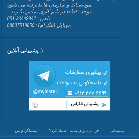
موسسات و سازمان ها پذیرفته می شود.
_ توجه : لطفا در تایم کاری تماس بگیرید .
تلفن : 33449842-051
موبایل (تلگرام) : 09037519859
پشتیبانی آنلاین :)
پشتیبانی
چرا می توان به ما اعتماد کرد؟
اینستاگرام من