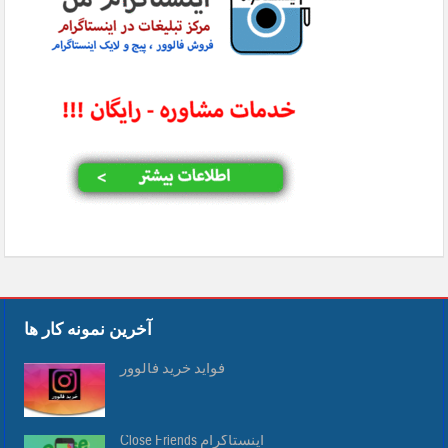
آخرین نمونه کار ها
فواید خرید فالوور
Close Friends اینستاگرام