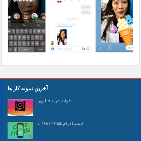
آخرین نمونه کار ها
فواید خرید فالوور
Close Friends اینستاگرام