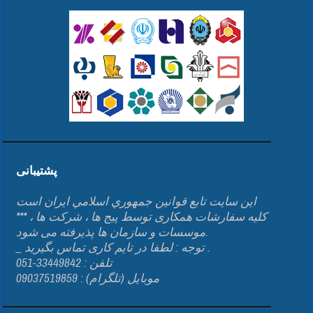
پشتیبانی
اين سايت تابع قوانين جمهوري اسلامي ايران است
*** کلیه سفارشات همکاری توسط پیج ها ، شرکت ها ،
موسسات و سازمان ها پذیرفته می شود.
_ توجه : لطفا در تایم کاری تماس بگیرید .
تلفن : 33449842-051
موبایل (تلگرام) : 09037519859