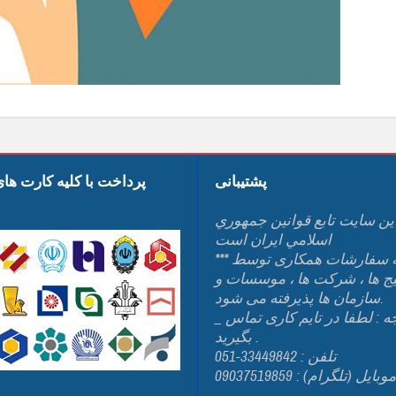
پشتیبانی
پرداخت با کلیه کارت ها
ين سايت تابع قوانين جمهوري
اسلامي ايران است
*** کلیه سفارشات همکاری توسط
یج ها ، شرکت ها ، موسسات و
سازمان ها پذیرفته می شود.
_ توجه : لطفا در تایم کاری تماس
بگیرید .
تلفن : 33449842-051
وبایل (تلگرام) : 09037519859