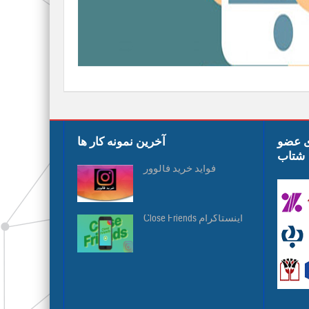
ی عضو
آخرین نمونه کار ها
شتاب
فواید خرید فالوور
Close Friends اینستاگرام