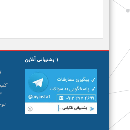
پشتیبانی آنلاین :)
ا
پ
م