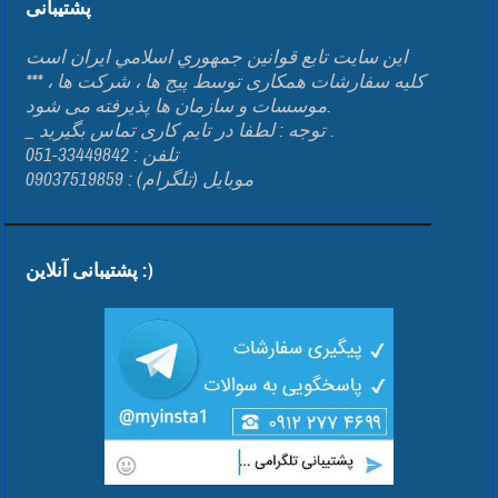
پشتیبانی
اين سايت تابع قوانين جمهوري اسلامي ايران است
*** کلیه سفارشات همکاری توسط پیج ها ، شرکت ها ،
موسسات و سازمان ها پذیرفته می شود.
_ توجه : لطفا در تایم کاری تماس بگیرید .
تلفن : 33449842-051
موبایل (تلگرام) : 09037519859
پشتیبانی آنلاین :)