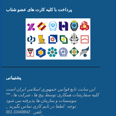
پرداخت با کلیه کارت های عضو شتاب
پشتیبانی
اين سايت تابع قوانين جمهوري اسلامي ايران است
*** کلیه سفارشات همکاری توسط پیج ها ، شرکت ها ،
موسسات و سازمان ها پذیرفته می شود.
_ توجه : لطفا در تایم کاری تماس بگیرید .
تلفن : 33449842-051