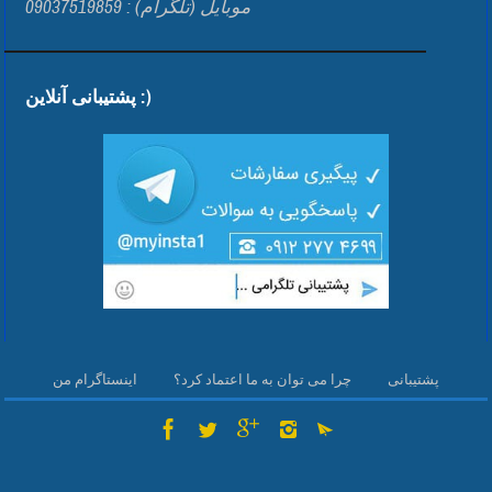
موبایل (تلگرام) : 09037519859
پشتیبانی آنلاین :)
پشتیبانی
چرا می توان به ما اعتماد کرد؟
اینستاگرام من