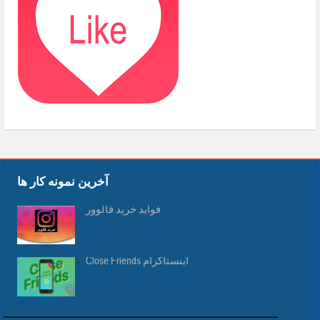
آخرین نمونه کار ها
فواید خرید فالوور
Close Friends اینستاگرام