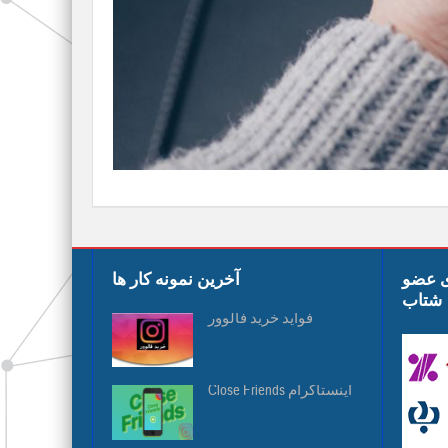
ی عضو
آخرین نمونه کار ها
شتاب
فواید خرید فالوور
Close Friends اینستاگرام