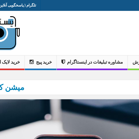
تلگرام ( پاسخگویی آنلاین 
وزش
مشاوره تبلیغات در اینستاگرام
خرید پیج
خرید لایک ا
میشن ک