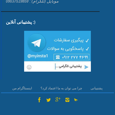
موبایل (تلگرام) : 09037519859
پشتیبانی آنلاین :)
پشتیبانی
چرا می توان به ما اعتماد کرد؟
اینستاگرام من