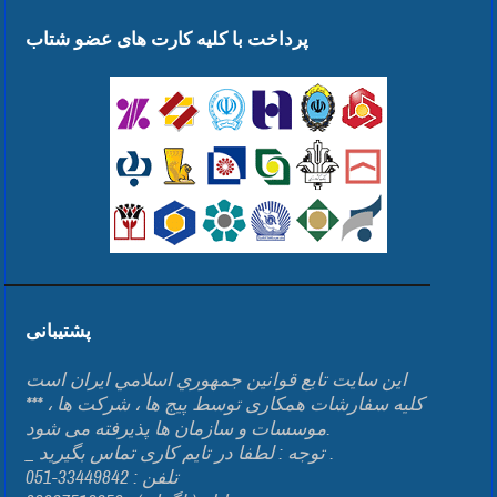
پرداخت با کلیه کارت های عضو شتاب
پشتیبانی
اين سايت تابع قوانين جمهوري اسلامي ايران است
*** کلیه سفارشات همکاری توسط پیج ها ، شرکت ها ،
موسسات و سازمان ها پذیرفته می شود.
_ توجه : لطفا در تایم کاری تماس بگیرید .
تلفن : 33449842-051