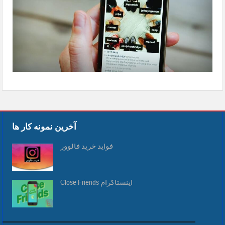
آخرین نمونه کار ها
فواید خرید فالوور
Close Friends اینستاگرام