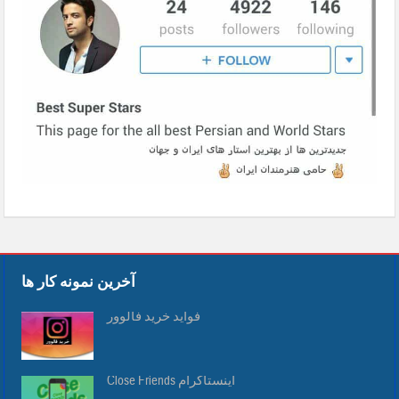
آخرین نمونه کار ها
فواید خرید فالوور
Close Friends اینستاگرام