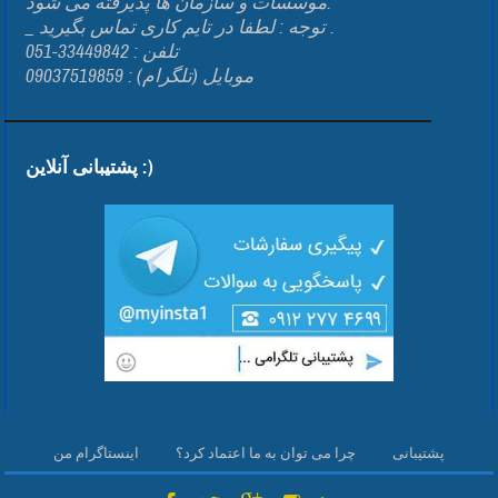
موسسات و سازمان ها پذیرفته می شود.
_ توجه : لطفا در تایم کاری تماس بگیرید .
تلفن : 33449842-051
موبایل (تلگرام) : 09037519859
پشتیبانی آنلاین :)
پشتیبانی
چرا می توان به ما اعتماد کرد؟
اینستاگرام من