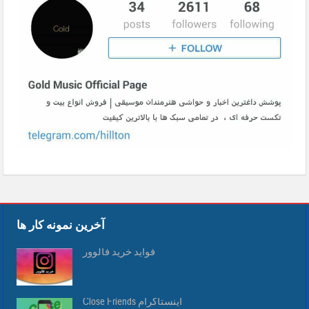
آخرین نمونه کار ها
فواید خرید فالوور
Close Friends اینستاگرام