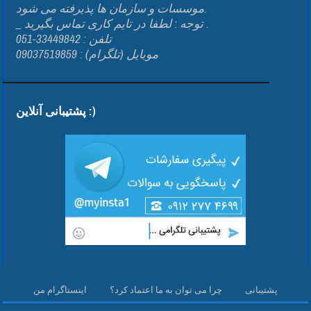
موسسات و سازمان ها پذیرفته می شود.
_ توجه : لطفا در تایم کاری تماس بگیرید .
تلفن : 33449842-051
موبایل (تلگرام) : 09037519859
پشتیبانی آنلاین :)
پشتیبانی
چرا می توان به ما اعتماد کرد؟
اینستاگرام من