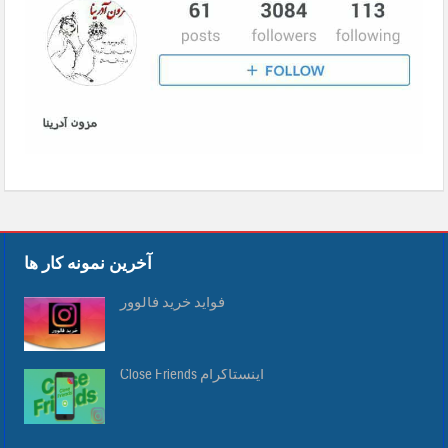
آخرین نمونه کار ها
فواید خرید فالوور
Close Friends اینستاگرام