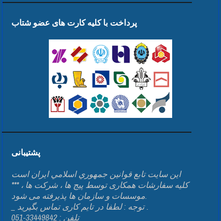
پرداخت با کلیه کارت های عضو شتاب
پشتیبانی
اين سايت تابع قوانين جمهوري اسلامي ايران است
*** کلیه سفارشات همکاری توسط پیج ها ، شرکت ها ،
موسسات و سازمان ها پذیرفته می شود.
_ توجه : لطفا در تایم کاری تماس بگیرید .
تلفن : 33449842-051