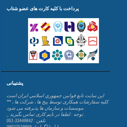
پرداخت با کلیه کارت های عضو شتاب
پشتیبانی
اين سايت تابع قوانين جمهوري اسلامي ايران است
*** کلیه سفارشات همکاری توسط پیج ها ، شرکت ها ،
موسسات و سازمان ها پذیرفته می شود.
_ توجه : لطفا در تایم کاری تماس بگیرید .
تلفن : 33449842-051
موبایل (تلگرام) : 09037519859