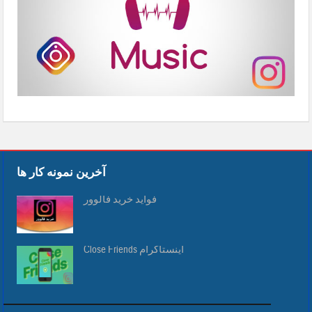
آخرین نمونه کار ها
فواید خرید فالوور
Close Friends اینستاگرام