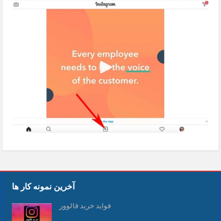
computer
آخرین نمونه کار ها
فواید خرید فالوور