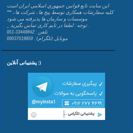
اين سايت تابع قوانين جمهوري اسلامي ايران است
*** کلیه سفارشات همکاری توسط پیج ها ، شرکت ها ،
موسسات و سازمان ها پذیرفته می شود.
_ توجه : لطفا در تایم کاری تماس بگیرید .
تلفن : 33449842-051
موبایل (تلگرام) : 09037519859
پشتیبانی آنلاین :)