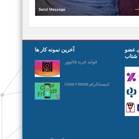
ی عضو
آخرین نمونه کار ها
شتاب
فواید خرید فالوور
Close Friends اینستاگرام