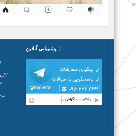
پشتیبانی آنلاین :)
ا
پ
م