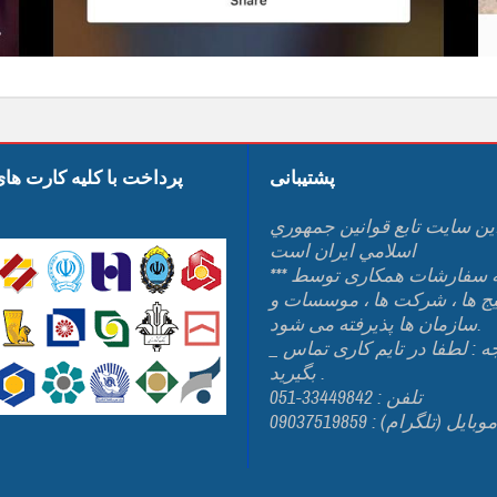
پشتیبانی
پرداخت با کلیه کارت ها
ين سايت تابع قوانين جمهوري
اسلامي ايران است
*** کلیه سفارشات همکاری توسط
یج ها ، شرکت ها ، موسسات و
سازمان ها پذیرفته می شود.
_ توجه : لطفا در تایم کاری تماس
بگیرید .
تلفن : 33449842-051
وبایل (تلگرام) : 09037519859