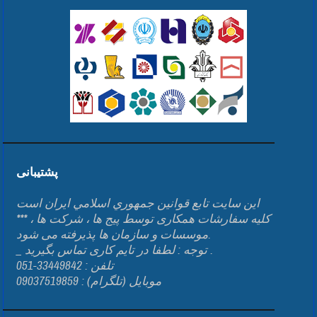
پشتیبانی
اين سايت تابع قوانين جمهوري اسلامي ايران است
*** کلیه سفارشات همکاری توسط پیج ها ، شرکت ها ،
موسسات و سازمان ها پذیرفته می شود.
_ توجه : لطفا در تایم کاری تماس بگیرید .
تلفن : 33449842-051
موبایل (تلگرام) : 09037519859